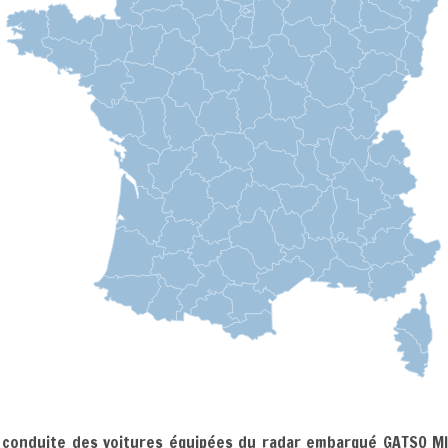
a conduite des voitures équipées du radar embarqué GATSO MI