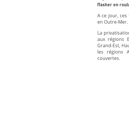
flasher en roul
A ce jour, ces
en Outre-Mer.
La privatisat
aux régions B
Grand-Est, Ha
les régions A
couvertes.