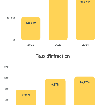
989 411
500 000
525 870
0
2021
2023
2024
Taux d'infraction
12%
10%
10,27%
9,87%
8%
7,91%
6%