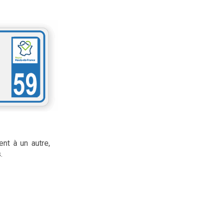
nt à un autre,
.