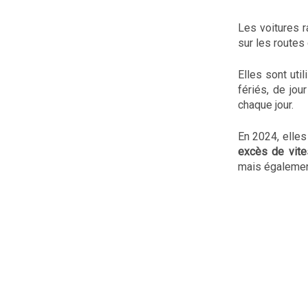
Les voitures 
sur les route
Elles sont uti
fériés, de jou
chaque jour.
En 2024, elles
excès de vit
mais égalemen