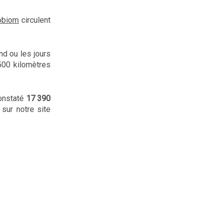
biom
circulent
nd ou les jours
 500 kilomètres
onstaté
17 390
sur notre site