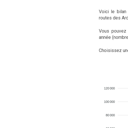
Voici le bila
routes des Ar
Vous pouvez 
année (nombre d
Choisissez un
120 000
100 000
80 000