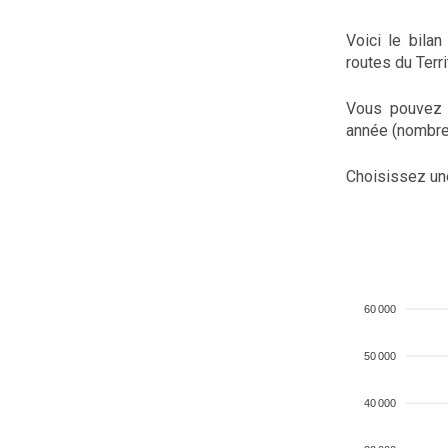
Voici le bila
routes du Terri
Vous pouvez 
année (nombre d
Choisissez un
60 000
50 000
40 000