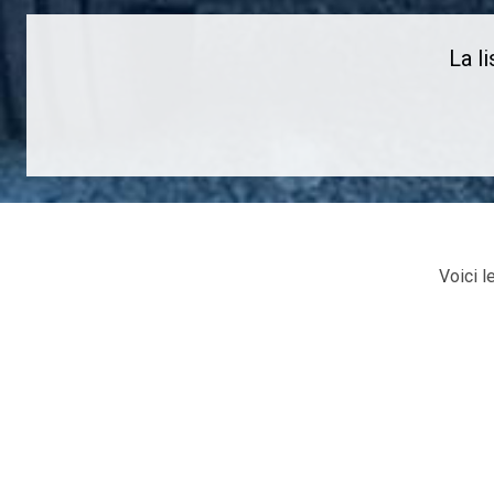
La l
Voici l