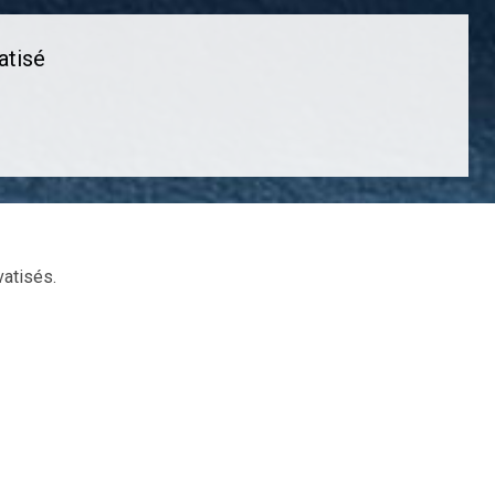
atisé
vatisés.