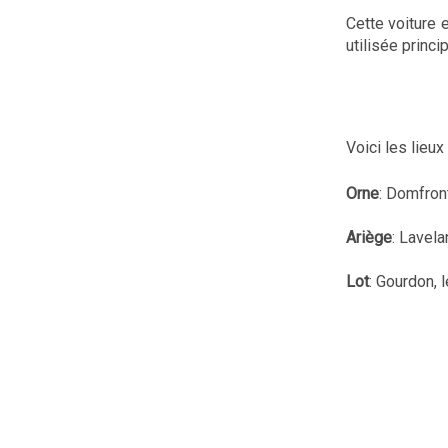
Cette voiture 
utilisée princ
Voici les lieu
Orne
: Domfront
Ariège
: Lavela
Lot
: Gourdon, 