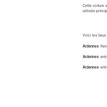
Cette voiture 
utilisée princ
Voici les lieu
Ardennes
: Ren
Ardennes
: en
Ardennes
: ent