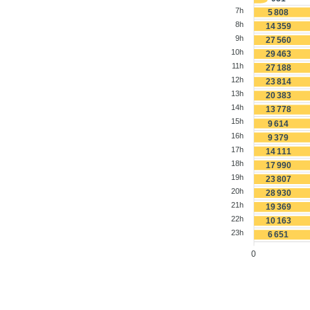
7h
5 808
8h
14 359
9h
27 560
10h
29 463
11h
27 188
12h
23 814
13h
20 383
14h
13 778
15h
9 614
16h
9 379
17h
14 111
18h
17 990
19h
23 807
20h
28 930
21h
19 369
22h
10 163
23h
6 651
0