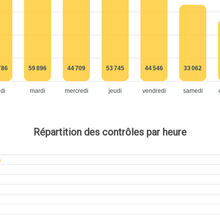
786
59 896
44 709
53 745
44 546
33 062
ndi
mardi
mercredi
jeudi
vendredi
samedi
Répartition des contrôles par heure