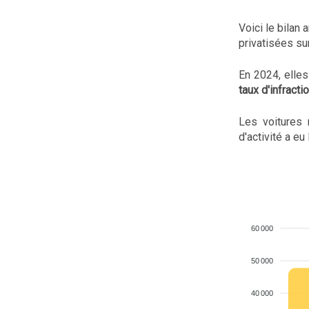
Voici le bilan
privatisées su
En 2024, elle
taux d'infract
Les voitures 
d'activité a eu
60 000
50 000
40 000