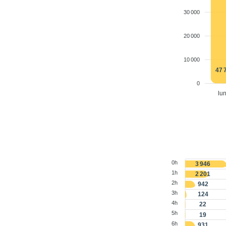
30 000
20 000
10 000
47 
0
lu
0h
3 946
1h
2 201
2h
942
3h
124
4h
22
5h
19
6h
931