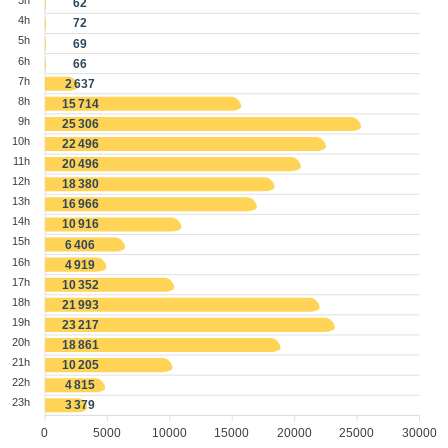
3h
62
4h
72
5h
69
6h
66
7h
2 637
8h
15 714
9h
25 306
10h
22 496
11h
20 496
12h
18 380
13h
16 966
14h
10 916
15h
6 406
16h
4 919
17h
10 352
18h
21 993
19h
23 217
20h
18 861
21h
10 205
22h
4 815
23h
3 379
0
5000
10000
15000
20000
25000
30000