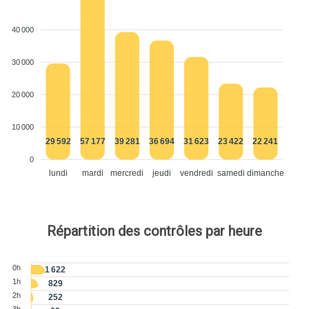
40 000
30 000
20 000
10 000
29 592
57 177
39 281
36 694
31 623
23 422
22 241
0
lundi
mardi
mercredi
jeudi
vendredi
samedi
dimanche
Répartition des contrôles par heure
0h
1 622
1h
829
2h
252