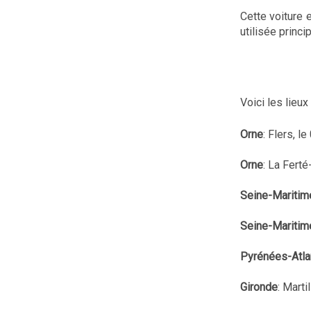
Cette voiture 
utilisée princ
Voici les lie
Orne
: Flers, l
Orne
: La Fert
Seine-Maritim
Seine-Maritim
Pyrénées-Atla
Gironde
: Marti