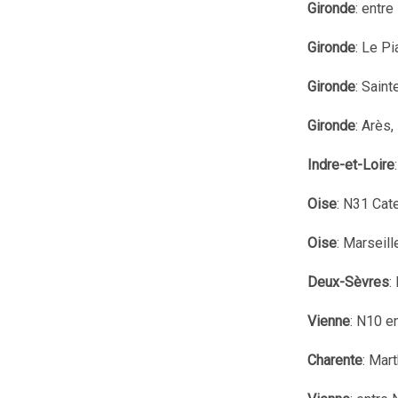
Gironde
: entr
Gironde
: Le P
Gironde
: Saint
Gironde
: Arès,
Indre-et-Loire
Oise
: N31 Cat
Oise
: Marseil
Deux-Sèvres
:
Vienne
: N10 e
Charente
: Mar