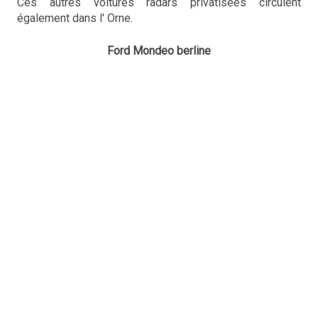
Ces autres voitures radars privatisées circulent
également dans l' Orne.
Ford Mondeo berline